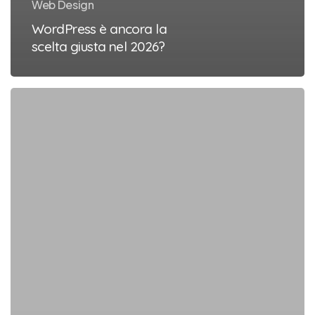
Web Design
WordPress è ancora la
scelta giusta nel 2026?
Quanto
costa
un
sito
web
nel
2026?