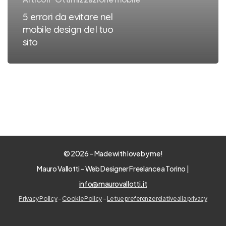
design
5 errori da evitare nel
del
mobile design del tuo
sito
tuo
sito
©
2026
– Made with love by me!
Mauro Vallotti – Web Designer Freelance a Torino |
info@maurovallotti.it
Privacy Policy
-
Cookie Policy
-
Le tue preferenze relative alla privacy